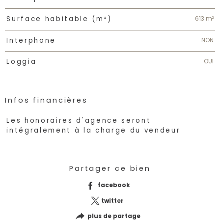
613 m²
Surface habitable (m²)
NON
Interphone
OUI
Loggia
Infos financières
Caractéristiques
Valeurs
Les honoraires d'agence seront
intégralement à la charge du vendeur
Partager ce bien
facebook
twitter
plus de partage