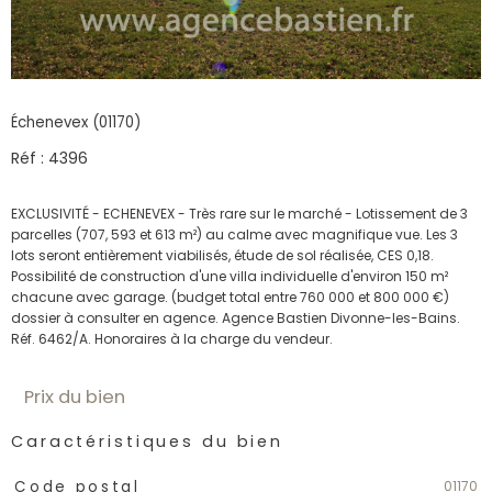
Échenevex (01170)
Réf : 4396
EXCLUSIVITÉ - ECHENEVEX - Très rare sur le marché - Lotissement de 3
parcelles (707, 593 et 613 m²) au calme avec magnifique vue. Les 3
lots seront entièrement viabilisés, étude de sol réalisée, CES 0,18.
Possibilité de construction d'une villa individuelle d'environ 150 m²
chacune avec garage. (budget total entre 760 000 et 800 000 €)
dossier à consulter en agence. Agence Bastien Divonne-les-Bains.
Prix du bien
Caractéristiques du bien
Caractéristiques
Valeurs
01170
Code postal