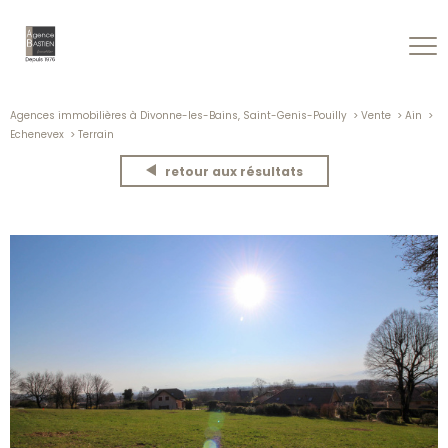
Agences immobilières à Divonne-les-Bains, Saint-Genis-Pouilly
Vente
Ain
Echenevex
Terrain
retour aux résultats