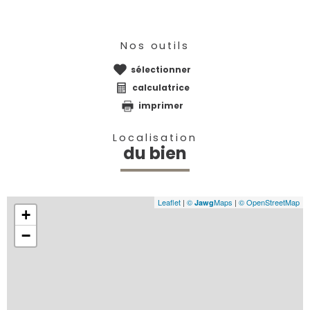
Nos outils
sélectionner
calculatrice
imprimer
Localisation
du bien
Leaflet
|
©
Maps
|
© OpenStreetMap
Jawg
+
−