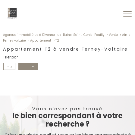
Agences immobilières à Divonne-les-Bains, Saint-Genis-Pouilly
Vente
Ain
Ferney voltaire
Appartement
T2
Appartement T2 à vendre Ferney-Voltaire
Trier par
Prix
Date
Vous n'avez pas trouvé
le bien correspondant à votre
recherche ?