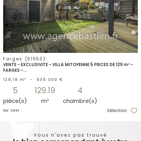
voir le
bien
Farges (01550)
VENTE - EXCLUSIVITE - VILLA MITOYENNE 5 PIECES DE 129 m² -
FARGES -...
129,19 m²
-
535 000 €
5
129.19
4
pièce(s)
m²
chambre(s)
Sélection
Réf : 6844
Sél
Vous n'avez pas trouvé