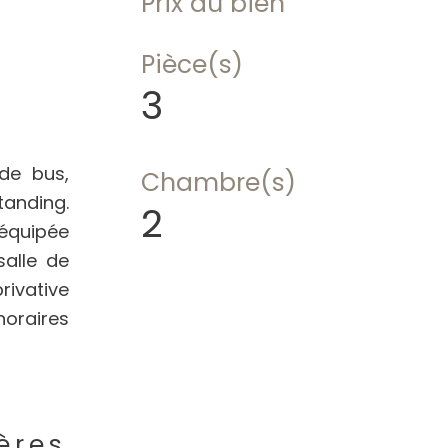
Prix du bien
Pièce(s)
3
de bus,
Chambre(s)
anding.
2
 équipée
salle de
rivative
noraires
ères