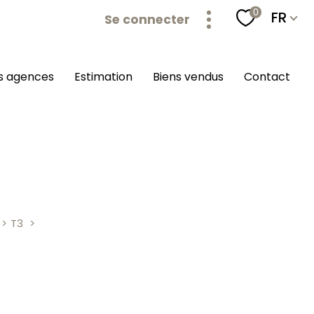
Langu
0
FR
Se connecter
os agences
estimation
biens vendus
contact
T3