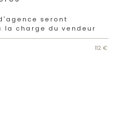
s
 d'agence seront
à la charge du vendeur
112 €