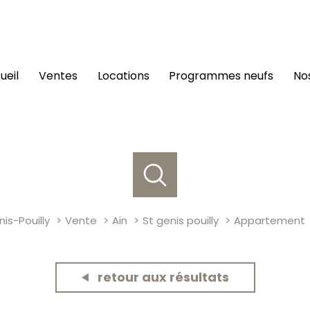
cueil
ventes
locations
programmes neufs
n
is-Pouilly
Vente
Ain
St genis pouilly
Appartement
retour aux résultats