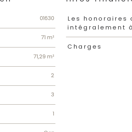
01630
Caractéristiques
Valeur
Les honoraires
intégralement 
71 m²
Charges
71,29 m²
2
3
1