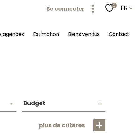
Langu
0
FR
Se connecter
os agences
estimation
biens vendus
contact
Budget
Budget
plus de critères