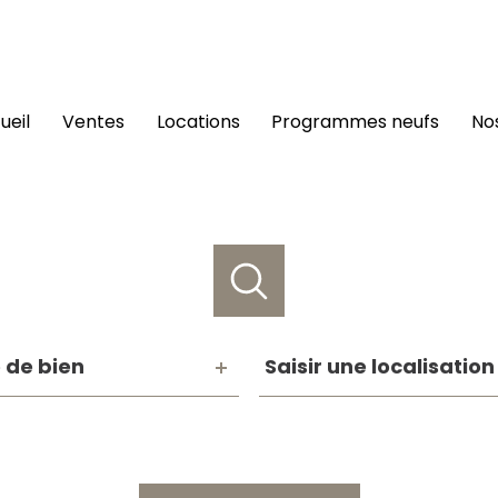
cueil
ventes
locations
programmes neufs
n
e
Saisir
 de bien
Saisir une localisation
une
n
localisation
Référence