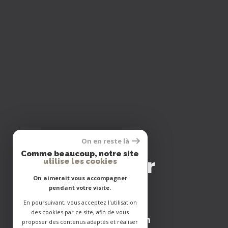
On en reste là
se
Comme beaucoup, notre site
connecter
utilise les cookies
On aimerait vous accompagner
pendant votre visite.
En poursuivant, vous acceptez l'utilisation
des cookies par ce site, afin de vous
Espace Gestion
proposer des contenus adaptés et réaliser