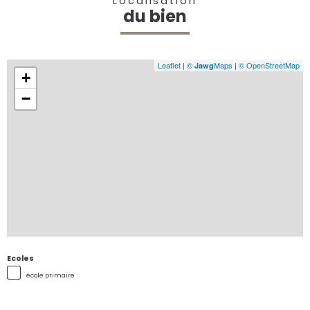
Localisation
du bien
Leaflet
|
©
Maps
|
© OpenStreetMap
Jawg
+
−
Ecoles
école primaire