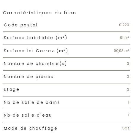
Caractéristiques du bien
Caractéristiques
Valeurs
01220
Code postal
91 m²
Surface habitable (m²)
90,93 m²
Surface loi Carrez (m²)
2
Nombre de chambre(s)
3
Nombre de pièces
2
Etage
1
Nb de salle de bains
1
Nb de salle d'eau
Gaz
Mode de chauffage