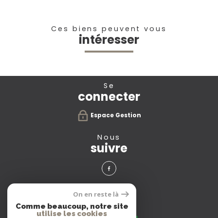
Ces biens peuvent vous
intéresser
se
connecter
Espace Gestion
nous
suivre
avis
On en reste là
clients
Comme beaucoup, notre site
utilise les cookies