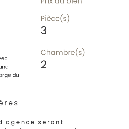
Prix du bien
Pièce(s)
3
Chambre(s)
vec
2
rand
harge du
ères
s
 d'agence seront