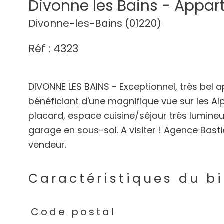
Divonne les Bains - Appa
Divonne-les-Bains (01220)
Réf : 4323
DIVONNE LES BAINS - Exceptionnel, très bel
bénéficiant d'une magnifique vue sur les Al
placard, espace cuisine/séjour très lumine
garage en sous-sol. A visiter ! Agence Basti
Caractéristiques du b
Caractéristiques
Valeurs
Code postal