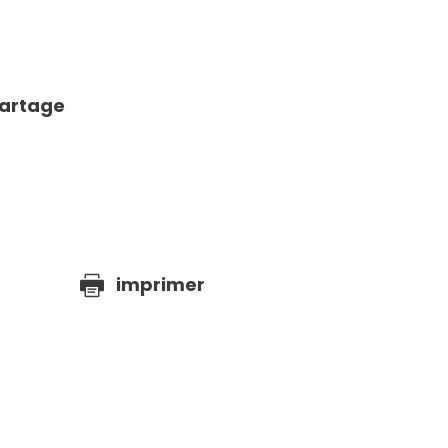
partage
e
imprimer