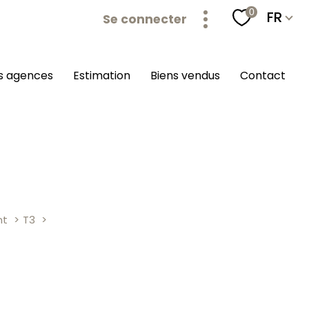
Langu
0
FR
Se connecter
os agences
estimation
biens vendus
contact
nt
T3