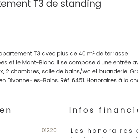
rtement T3 de standing
 appartement T3 avec plus de 40 m² de terrasse
pes et le Mont-Blanc. Il se compose d'une entrée a
ux, 2 chambres, salle de bains/wc et buanderie. G
en Divonne-les-Bains. Réf. 6451. Honoraires à la c
ien
Infos financi
01220
Caractéristiques
Valeur
Les honoraires