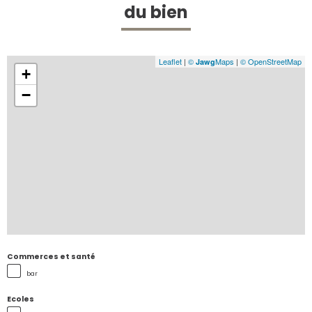
du bien
Leaflet
|
©
Maps
|
© OpenStreetMap
Jawg
+
−
Commerces et santé
bar
Ecoles