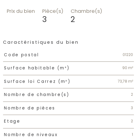
Prix du bien
Pièce(s)
Chambre(s)
3
2
Caractéristiques du bien
Caractéristiques
Valeurs
01220
Code postal
90 m²
Surface habitable (m²)
73,78 m²
Surface loi Carrez (m²)
2
Nombre de chambre(s)
3
Nombre de pièces
2
Etage
1
Nombre de niveaux