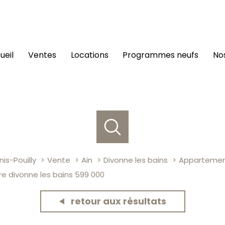
cueil
ventes
locations
programmes neufs
n
is-Pouilly
Vente
Ain
Divonne les bains
Apparteme
e divonne les bains 599 000
retour aux résultats