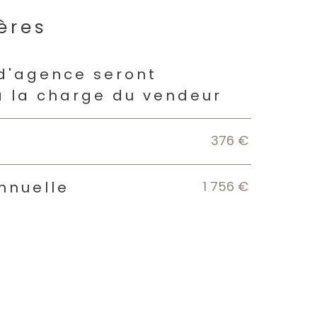
ères
s
 d'agence seront
à la charge du vendeur
376 €
1 756 €
nnuelle