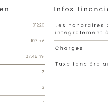
ien
Infos financi
01220
Caractéristiques
Valeur
Les honoraires
intégralement 
107 m²
Charges
107,48 m²
Taxe foncière a
2
3
1