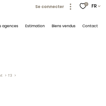
Langu
0
FR
Se connecter
os agences
estimation
biens vendus
contact
nt
T3