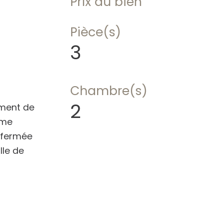
Prix du bien
Pièce(s)
3
Chambre(s)
2
ement de
lme
 fermée
lle de