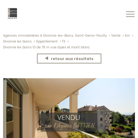
Agences immobilières à Divonne-les-Bains, Saint-Genis-Pouilly
Vente
Ain
Divonne les bains
Appartement
T3
Divonne les bains t3 de 78 m vue alpes et mont blanc
retour aux résultats