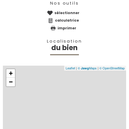
Nos outils
sélectionner
calculatrice
imprimer
Localisation
du bien
Leaflet
|
©
Maps
|
© OpenStreetMap
Jawg
+
−