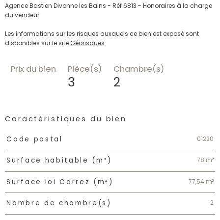
Agence Bastien Divonne les Bains - Réf 6813 - Honoraires à la charge
du vendeur
Les informations sur les risques auxquels ce bien est exposé sont
disponibles sur le site
Géorisques
Prix du bien
Pièce(s)
Chambre(s)
3
2
Caractéristiques du bien
Caractéristiques
Valeurs
01220
Code postal
78 m²
Surface habitable (m²)
77,54 m²
Surface loi Carrez (m²)
2
Nombre de chambre(s)