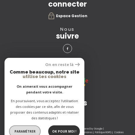
connecter
Espace Gestion
nous
suivre
avis
On en reste là
clients
Comme beaucoup, notre site
utilise les cookies
On aimerait vous accompagner
pendant votre visite.
Adhérents
En poursuivant, vous acceptez l'utilisation
des cookies par ce site, afin de vous
proposer des contenus adaptés et réaliser
des statistiques !
© 2026 | Tous droits réservés | Traduction powered by Google |
PARAMÉTRER
OK POUR MOI !
Nos honoraires
Plan du site
Mentions légales
Admin
Partenaires
Politique RGPD
Cookies