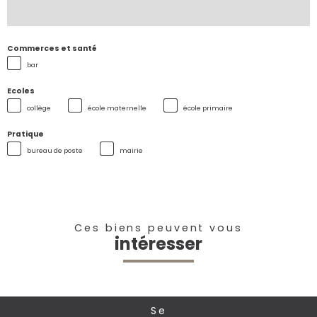
Commerces et santé
bar
Ecoles
collège
école maternelle
école primaire
Pratique
bureau de poste
mairie
Ces biens peuvent vous
intéresser
se