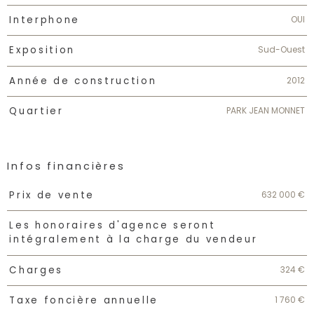
OUI
Interphone
Sud-Ouest
Exposition
2012
Année de construction
PARK JEAN MONNET
Quartier
Infos financières
Caractéristiques
Valeurs
632 000 €
Prix de vente
Les honoraires d'agence seront
intégralement à la charge du vendeur
324 €
Charges
1 760 €
Taxe foncière annuelle