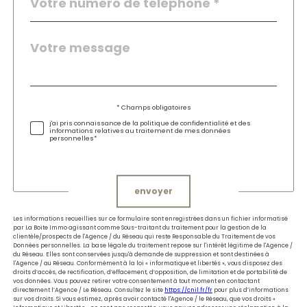
Message
Fieldset
*
par
défaut
Validation
* Champs obligatoires
j'ai pris connaissance de la politique de confidentialité et des
informations relatives au traitement de mes données
personnelles*
Validation
envoyer
Les informations recueillies sur ce formulaire sont enregistrées dans un fichier informatisé
par La Boite Immo agissant comme Sous-traitant du traitement pour la gestion de la
clientèle/prospects de l'Agence / du Réseau qui reste Responsable du Traitement de vos
Données personnelles. La base légale du traitement repose sur l'intérêt légitime de l'Agence /
du Réseau. Elles sont conservées jusqu'à demande de suppression et sont destinées à
l'Agence / au Réseau. Conformément à la loi « informatique et libertés », vous disposez des
droits d’accès, de rectification, d’effacement, d’opposition, de limitation et de portabilité de
vos données. Vous pouvez retirer votre consentement à tout moment en contactant
directement l’Agence / Le Réseau. Consultez le site
https://cnil.fr/fr
pour plus d’informations
sur vos droits. Si vous estimez, après avoir contacté l'Agence / le Réseau, que vos droits «