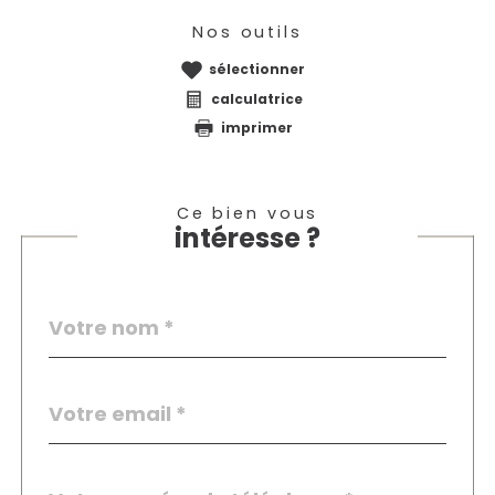
Nos outils
sélectionner
calculatrice
imprimer
Ce bien vous
intéresse ?
Nom
Fieldset
*
par
défaut
email
*
Téléphone
*