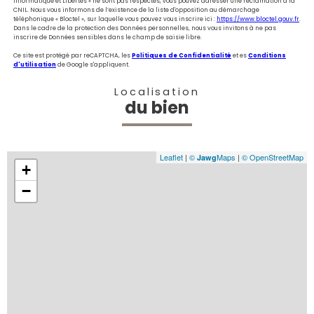
Informatique et Libertés » ne sont pas respectés, vous pouvez adresser une réclamation à la
CNIL. Nous vous informons de l’existence de la liste d'opposition au démarchage
téléphonique « Bloctel », sur laquelle vous pouvez vous inscrire ici :
https://www.bloctel.gouv.fr
.
Dans le cadre de la protection des Données personnelles, nous vous invitons à ne pas
inscrire de Données sensibles dans le champ de saisie libre.
Ce site est protégé par reCAPTCHA, les
Politiques de Confidentialité
et es
Conditions
d'utilisation
de Google s'appliquent.
Localisation
du bien
Leaflet
|
©
Maps
|
© OpenStreetMap
Jawg
+
−