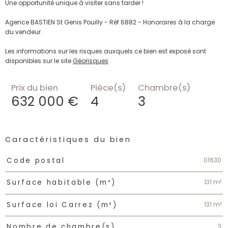
Une opportunité unique à visiter sans tarder !
Agence BASTIEN St Genis Pouilly - Réf 6882 - Honoraires à la charge
du vendeur.
Les informations sur les risques auxquels ce bien est exposé sont
disponibles sur le site
Géorisques
Prix du bien
Pièce(s)
Chambre(s)
632 000 €
4
3
Caractéristiques du bien
Caractéristiques
Valeurs
01630
Code postal
131 m²
Surface habitable (m²)
131 m²
Surface loi Carrez (m²)
3
Nombre de chambre(s)